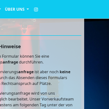
ÜBER UNS
Hinweise
 Formular können Sie eine
gs
anfrage
durchführen.
rvierungs
anfrage
ist aber noch
keine
rch das Absenden dieses Formulars
n Rechtsanspruch auf Plätze.
vierungsanfrage wird von uns
lich bearbeitet. Unser Vorverkaufsteam
testens am folgenden Tag unter der von