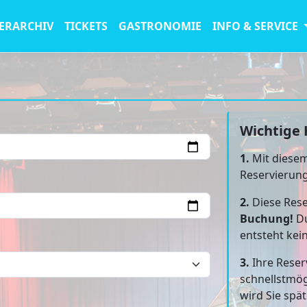
ERARCHIV
TICKETS
GASTRONOMIE
INFO & SERVICE
Wichtige 
1.
Mit diesem
Reservierun
2.
Diese Rese
Buchung!
Du
entsteht kei
3.
Ihre Reser
schnellstmög
wird Sie spä