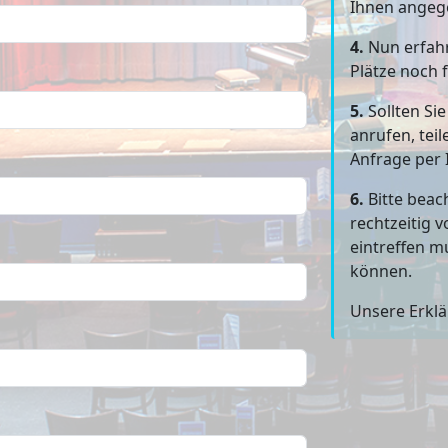
Ihnen angeg
4.
Nun erfahr
Plätze noch f
5.
Sollten Si
anrufen, teil
Anfrage per 
6.
Bitte beac
rechtzeitig 
eintreffen m
können.
Unsere Erkl