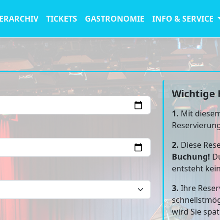
ERARCHIV
TICKETS
GASTRONOMIE
INFO & SERVICE
Wichtige 
1.
Mit diesem
Reservierun
2.
Diese Rese
Buchung!
Du
entsteht kei
3.
Ihre Reser
schnellstmög
wird Sie spä