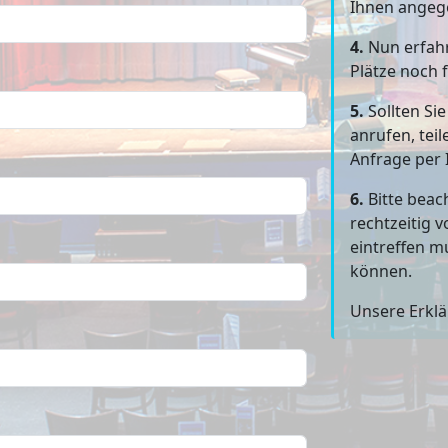
Ihnen angeg
4.
Nun erfahr
Plätze noch f
5.
Sollten Si
anrufen, teil
Anfrage per 
6.
Bitte beac
rechtzeitig 
eintreffen m
können.
Unsere Erkl