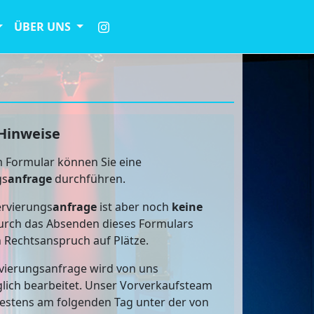
ÜBER UNS
Hinweise
 Formular können Sie eine
gs
anfrage
durchführen.
rvierungs
anfrage
ist aber noch
keine
rch das Absenden dieses Formulars
n Rechtsanspruch auf Plätze.
vierungsanfrage wird von uns
lich bearbeitet. Unser Vorverkaufsteam
testens am folgenden Tag unter der von