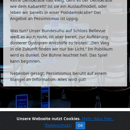
Keine Demokratie hält ewig. Geht es der Demokratie
wie dem Kabarett? Ist sie ein Auslaufmodell, oder
leben wir bereits in einer Postdemokratie? Das
Angebot an Pessimismus ist üppig.
Was tun? Unser Bundesuhu auf Schloss Bellevue
weiß es auch nicht, ist aber bereit, zur Aufklärung
düsterer Dystopien Amtshilfe zu leisten: „Den Weg
in die Zukunft finden wir nur bei Licht.“ Im Publikum
wird es dunkel. Die Bühne leuchtet hell. Das Spiel
kann beginnen.
Nebenbei gesagt: Pessimismus beruht auf einem
Mangel an Information. Alles wird gut!
© 2020 - Alma Hoppes Lustspielhaus
Unsere Webseite nutzt Cookies.
Mehr dazu hier..
(Datenschutz)
OK
Ansprechpartner
Impressum
Datenschutz